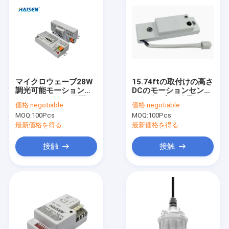
マイクロウェーブ28W
15.74ftの取付けの高さ
調光可能モーションセ
DCのモーションセンサ
ンサー スイッチ平面の
ーの引き出し線長さ
価格:
negotiable
価格:
negotiable
アンテナ運転者
60mm
MOQ:
100Pcs
MOQ:
100Pcs
最新価格を得る
最新価格を得る
接触
接触
家
プロダクト
ビデオ