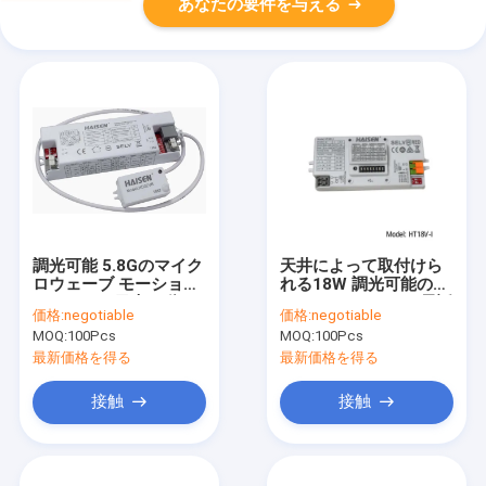
あなたの要件を与える
調光可能 5.8Gのマイク
天井によって取付けら
ロウェーブ モーション
れる18W 調光可能のモ
センサーの日光の動き
ーションセンサー8電話
価格:
negotiable
価格:
negotiable
の検出
をかけるコード平らな
MOQ:
100Pcs
MOQ:
100Pcs
アンテナ
最新価格を得る
最新価格を得る
接触
接触