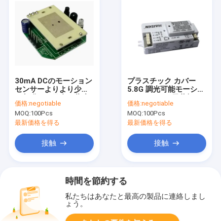
30mA DCのモーション
プラスチック カバー
センサーよりより少し
5.8G 調光可能モーショ
を収穫する日光を薄暗
ンセンサーの天井灯の
価格:
negotiable
価格:
negotiable
くする
タイプ
MOQ:
100Pcs
MOQ:
100Pcs
最新価格を得る
最新価格を得る
接触
接触
時間を節約する
私たちはあなたと最高の製品に連絡しまし
ょう。