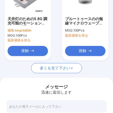
私達について
工場旅行
天井灯のための5.8G 調
ブルートゥースのの無
光可能のモーションセ
線マイクロウェーブ
品質管理
ンサーを置く6つのスイ
IP65 BLEモーションセ
価格:
negotiable
MOQ:
100Pcs
ッチ コード
ンサーはDC入力
MOQ:
100Pcs
最新価格を得る
私達に連絡しなさい
最新価格を得る
引用を要求しなさい
接触
接触
多くを見て下さい
マイクロウェーブ モーションセンサー
BLEのモーションセンサー
メッセージ
迅速に返信します
PIRのモーションセンサー
調光可能モーションセンサー