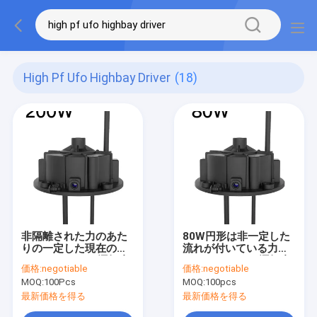
High Pf Ufo Highbay Driver
(18)
非隔離された力のあた
80W円形は非一定した
りの一定した現在の
流れが付いている力
UFO Highbayの運転者
UFO Highbayの運転者
価格:
negotiable
価格:
negotiable
200W
を隔離した
MOQ:
100Pcs
MOQ:
100pcs
最新価格を得る
最新価格を得る