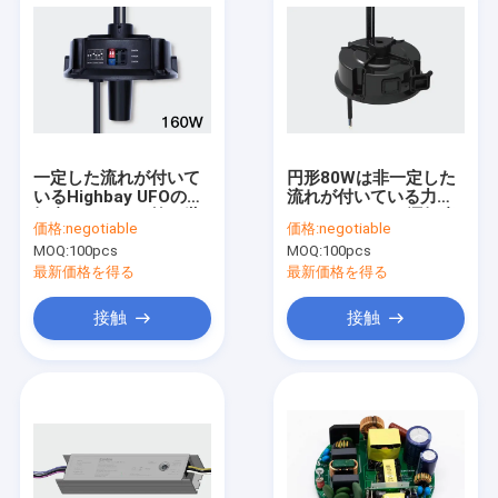
一定した流れが付いて
円形80Wは非一定した
いるHighbay UFOの運
流れが付いている力の
転者のあたりの第二世
Highbay UFOの運転者
価格:
negotiable
価格:
negotiable
代160w
を隔離した
MOQ:
100pcs
MOQ:
100pcs
最新価格を得る
最新価格を得る
接触
接触
家
プロダクト
ビデオ