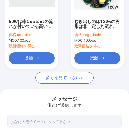
私達について
工場旅行
60Wは非Costantの流
むき出しの床120wの円
れが付いている高い湾
形は非一定した流れが
品質管理
LEDの運転者を隔離し
付いている力の
価格:
negotiable
価格:
negotiable
た
Highbay UFOの運転者
MOQ:
100pcs
MOQ:
100pcs
を隔離した
私達に連絡しなさい
最新価格を得る
最新価格を得る
引用を要求しなさい
接触
接触
多くを見て下さい
マイクロウェーブ モーションセンサー
BLEのモーションセンサー
メッセージ
迅速に返信します
PIRのモーションセンサー
調光可能モーションセンサー