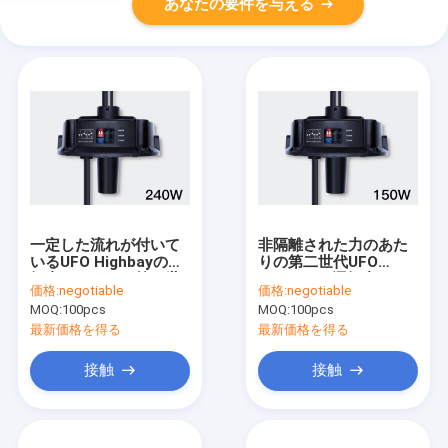
あなたの要件を与える
一定した流れが付いて
非隔離された力のあた
いるUFO Highbayの運
りの第二世代UFO
転者のあたりの第二世
Highbayの運転者150w
価格:
negotiable
価格:
negotiable
代240w
MOQ:
100pcs
MOQ:
100pcs
最新価格を得る
最新価格を得る
接触
接触