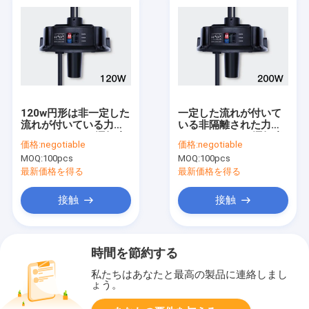
120w円形は非一定した
一定した流れが付いて
流れが付いている力
いる非隔離された力
UFO Highbayの運転者
UFO Highbayの運転者
価格:
negotiable
価格:
negotiable
を隔離した
のあたりの第二世代
MOQ:
100pcs
MOQ:
100pcs
200w
最新価格を得る
最新価格を得る
接触
接触
時間を節約する
私たちはあなたと最高の製品に連絡しまし
ょう。