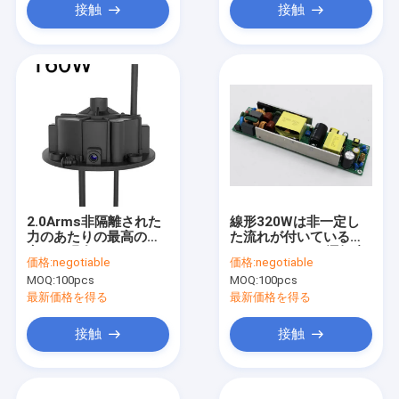
接触
接触
2.0Arms非隔離された
線形320Wは非一定し
力のあたりの最高の一
た流れが付いている力
定した現在のUFO
UFO Highbayの運転者
価格:
negotiable
価格:
negotiable
Highbayの運転者160W
を隔離した
MOQ:
100pcs
MOQ:
100pcs
最新価格を得る
最新価格を得る
接触
接触