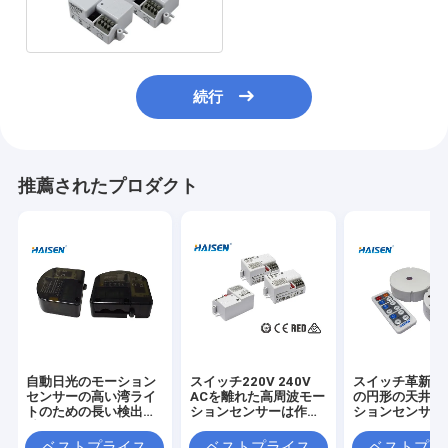
センサーを離れて作動した
続行
推薦されたプロダクト
自動日光のモーション
スイッチ220V 240V
スイッチ革新的
センサーの高い湾ライ
ACを離れた高周波モー
の円形の天井灯
トのための長い検出区
ションセンサーは作動
ションセンサー
域
した
ベストプライス
ベストプライス
ベストプラ