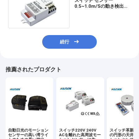
スイッチ センサー
0.5~1.0m/Sの動き検出の
通路のマイクロウェーブ
続行
推薦されたプロダクト
自動日光のモーション
スイッチ220V 240V
スイッチ革新的
センサーの高い湾ライ
ACを離れた高周波モー
の円形の天井灯