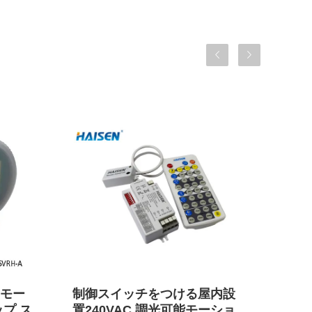
モー
制御スイッチをつける屋内設
Tri
プ ス
置240VAC 調光可能モーショ
機能