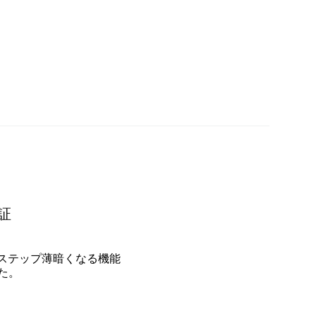
証
2ステップ薄暗くなる機能
た。