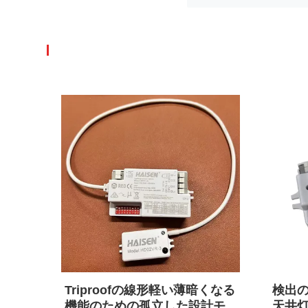
内設
Triproofの線形軽い薄暗くなる
検出の角
ショ
機能のための孤立した設計モ
天井