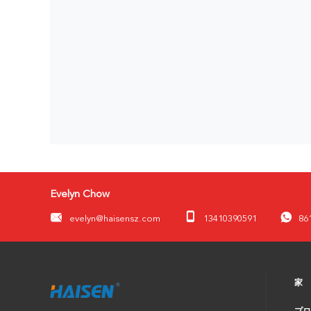
Evelyn Chow
evelyn@haisensz.com
13410390591
86
家