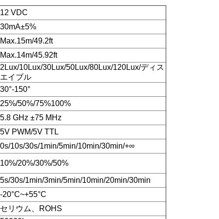
12 VDC
30mA±5%
Max.15m/49.2ft
Max.14m/45.92ft
2Lux/10Lux/30Lux/50Lux/80Lux/120Lux/ディス
エイブル
30°-150°
25%/50%/75%100%
5.8 GHz ±75 MHz
5V PWM/5V TTL
0s/10s/30s/1min/5min/10min/30min/+∞
10%/20%/30%/50%
5s/30s/1min/3min/5min/10min/20min/30min
-20°C~+55°C
セリウム、ROHS