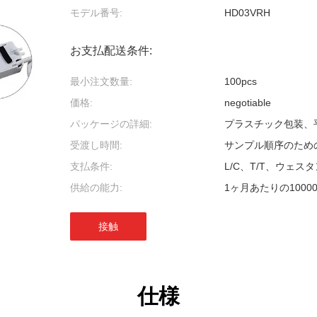
モデル番号:
HD03VRH
お支払配送条件:
最小注文数量:
100pcs
価格:
negotiable
パッケージの詳細:
プラスチック包装、
受渡し時間:
サンプル順序のための
支払条件:
L/C、T/T、ウェス
供給の能力:
1ヶ月あたりの100000
接触
仕様