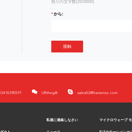
残りの文字数(
20
/3000)
から:
接触
13410390591
URthegift
sales02@haisensz.com
私達に連絡しなさい