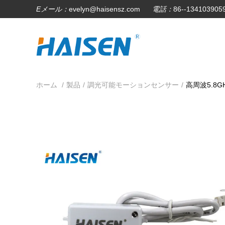
Eメール：
evelyn@haisensz.com
電話：
86--134103905
ホーム
/
製品
/
調光可能モーションセンサー
/
高周波5.8