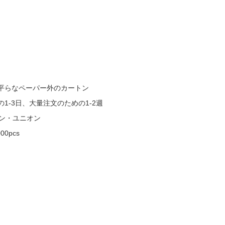
平らなペーパー外のカートン
1-3日、大量注文のための1-2週
タン・ユニオン
0pcs