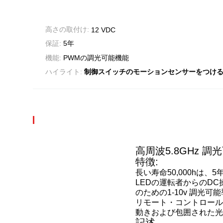
高さの取付け:
12 VDC
保証:
5年
機能:
PWMの調光可能機能
ハイライト:
制御スイッチのモーションセンサーをつけ
高周波5.8GHz 
特徴:
長い寿命50,000hは、
LEDの運転者からのD
のための1-10v 調
リモート・コントロールお
動きおよび包囲された光
記述