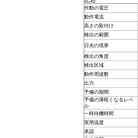
作動の電圧
動作電流
高さの取付け
検出の範囲
日光の境界
検出の角度
検出区域
動作周波数
出力
予備の期間
予備の薄暗くなるレベ
ル
一時待機時間
実用温度
承認