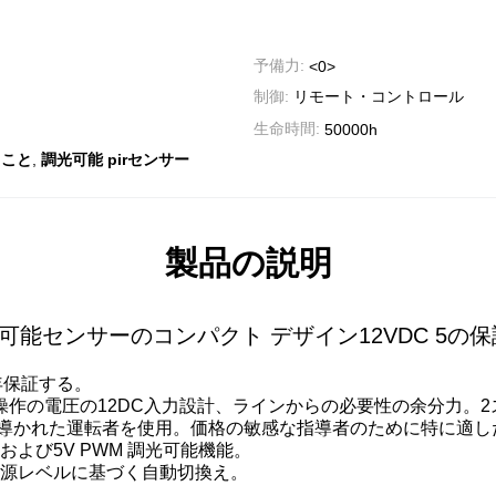
予備力:
<0>
制御:
リモート・コントロール
生命時間:
50000h
,
ること
調光可能 pirセンサー
製品の説明
調光可能センサーのコンパクト デザイン12VDC 5の保
5年保証する。
C操作の電圧の12DC入力設計、ラインからの必要性の余分力。
光可能導かれた運転者を使用。価格の敏感な指導者のために特に適し
よび5V PWM 調光可能機能。
源レベルに基づく自動切換え。