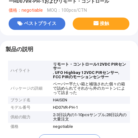
ーHD07VR-PH-1およびリモート・コントロール
価格：negotiable
MOQ：100pcs/CTN
ベストプライス
接触
製品の説明
リモート・コントロール12VDC PIRセン
サー
ハイライト
,
,
UFO Highbay 12VDC PIRセンサー
FCC PIRのモーションセンサー
ペーパー平たい箱と補強された個々の箱
パッケージの詳細
で詰められてそれから外のカートンによ
って詰まった
ブランド名
HAISEN
モデル番号
HD07VR-PH-1
2-3日以内の1-10pcsサンプル;28日以内の
供給の能力
大量注文
価格
negotiable