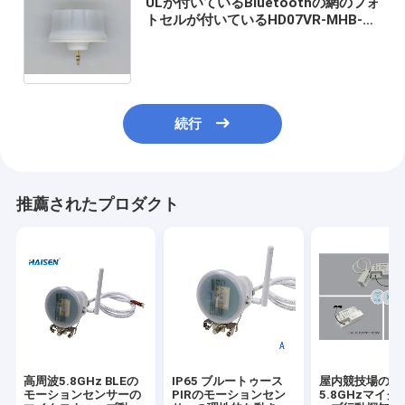
ULが付いているBluetoothの網のフォ
トセルが付いているHD07VR-MHB-1
モーションセンサーは証明した
続行
推薦されたプロダクト
高周波5.8GHz BLEの
IP65 ブルートゥース
屋内競技場のた
モーションセンサーの
PIRのモーションセン
5.8GHzマイク