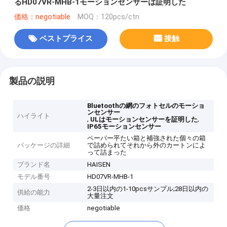
るHD07VR-MHB-1モーションセンサーは証明した
価格：negotiable
MOQ：120pcs/ctn
ベストプライス
接触
製品の説明
Bluetoothの網のフォトセルのモーショ
ンセンサー
ハイライト
,
,
ULはモーションセンサーを証明した
IP65モーションセンサー
ペーパー平たい箱と補強された個々の箱
パッケージの詳細
で詰められてそれから外のカートンによ
って詰まった
ブランド名
HAISEN
モデル番号
HD07VR-MHB-1
2-3日以内の1-10pcsサンプル;28日以内の
供給の能力
大量注文
価格
negotiable