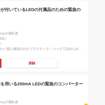
者が付いているLEDの付属品のための緊急の
gencyの運転者
（最高）
高）
ペーパー平たい箱と補強されたプラスチック・バッグで詰められてそれから外のカートンによって詰まった
接触
用いる200mA LEDの緊急のコンバーター
gencyの運転者