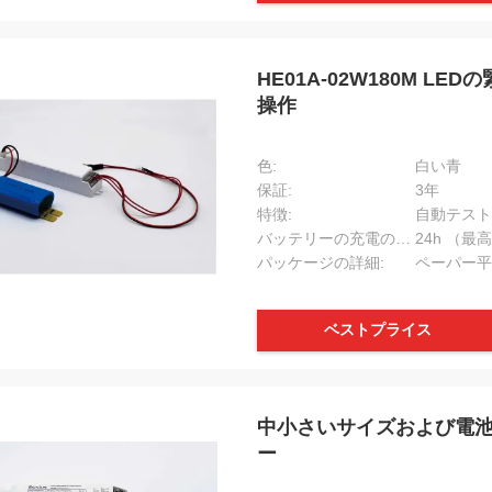
クトでここに使用される。
HE01A-02W180M 
操作
色:
白い青
保証:
3年
特徴:
自動テスト
バッテリーの充電の時間:
24h （最
パッケージの詳細:
ベストプライス
中小さいサイズおよび電池
ー