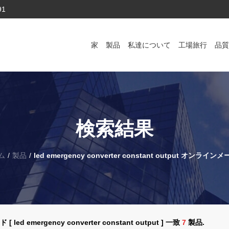
91
家
製品
私達について
工場旅行
品質
検索結果
ム
/
製品
/
led emergency converter constant output オンライン
 led emergency converter constant output ] 一致
7
製品.