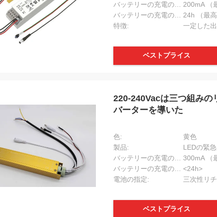
バッテリーの充電の流れ:
200mA 
バッテリーの充電の時間:
24h （最
特徴:
一定した出
ベストプライス
220-240Vacは三つ
バーターを導いた
色:
黄色
製品:
LEDの緊
バッテリーの充電の流れ:
300mA 
バッテリーの充電の時間:
<24h>
電池の指定:
三次性リチ
Clemens
アンジェロ
あなたのプロダクトはヨーロッ
たのHT18V-Iの仕事私のプロジ
enjyoの優秀な評判の産業改修の
ベストプライス
ために。