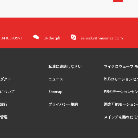
13410390591
URthegift
sales02@haisensz.com
私達に連絡しなさい
ダクト
ニュース
について
Sitemap
旅行
プライバシー規約
管理