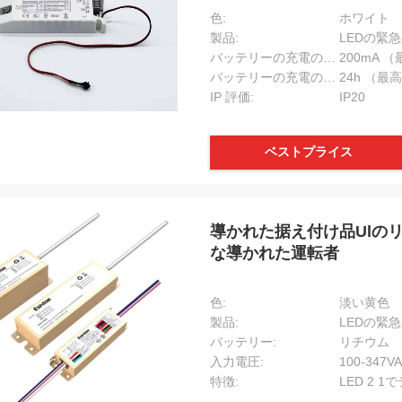
色:
ホワイト
製品:
LEDの緊
バッテリーの充電の流れ:
200mA 
バッテリーの充電の時間:
24h （最
IP 評価:
IP20
ベストプライス
導かれた据え付け品Ulの
な導かれた運転者
色:
淡い黄色
製品:
LEDの緊
バッテリー:
リチウム
入力電圧:
100-347V
特徴:
LED 2