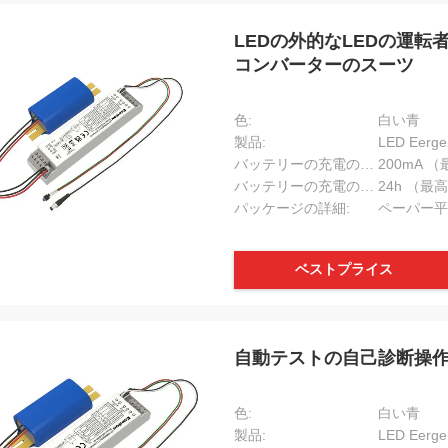
LEDの外的なLEDの運転
コンバーターのスーツ
色:
白い青
製品:
LED Eer
バッテリーの充電の流れ:
200mA 
バッテリーの充電の時間:
24h （最
パッケージの詳細:
ベストプライス
自動テストの自己診断操作を
色:
白い青
製品:
LED Eer