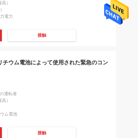
（最高）
高）
力電力
接触
組みのリチウム電池によって使用された緊急のコン
急の運転者
（最高）
ウム電池
パおよび
プロジェ
接触