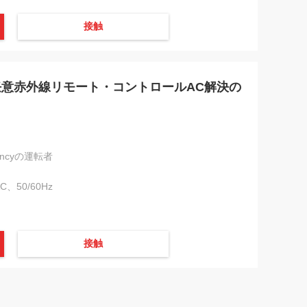
接触
任意赤外線リモート・コントロールAC解決の
gencyの運転者
AC、50/60Hz
接触