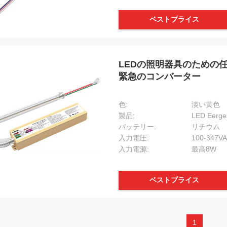
ベストプライス
LEDの照明器具のための
緊急のコンバーター
色:
淡い黄色
製品:
LED Eer
バッテリー:
リチウム
入力電圧:
100-347V
入力電源:
最高8W
ベストプライス
1