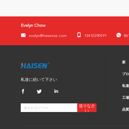
Evelyn Chow
evelyn@haisensz.com
13410390591
86
家
プロ
私達に続いて下さい
私達
工場
送りなさ
品質
い