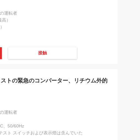
急の運転者
（最高）
高）
接触
リストの緊急のコンバーター、リチウム外的
急の運転者
AC、50/60Hz
 1でテスト スイッチおよび表示燈は含んでいた