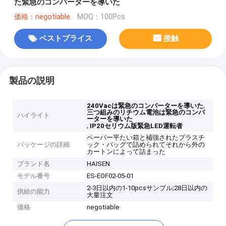
た緊急のコンバーターを導いた
価格：negotiable
MOQ：100Pcs
ベストプライス
接触
製品の説明
,
240Vacは緊急のコンバーターを導いた
三つ組みのリチウム電池は緊急のコンバ
ハイライト
ーターを導いた
,
IP20セリウム版緊急LED運転者
ペーパー平たい箱と補強されたプラスチ
パッケージの詳細
ック・バッグで詰められてそれから外の
カートンによって詰まった
ブランド名
HAISEN
モデル番号
ES-EOF02-05-01
2-3日以内の1-10pcsサンプル;28日以内の
供給の能力
大量注文
価格
negotiable