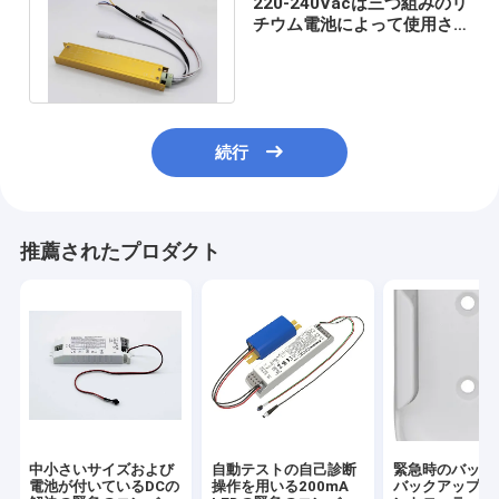
220-240Vacは三つ組みのリ
チウム電池によって使用され
た緊急のコンバーターを導い
た
続行
推薦されたプロダクト
中小さいサイズおよび
自動テストの自己診断
緊急時のバッテ
電池が付いているDCの
操作を用いる200mA
バックアップの