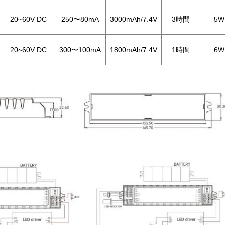
20~60V DC
250〜80mA
3000mAh/7.4V
3時間
5W
20~60V DC
300〜100mA
1800mAh/7.4V
1時間
6W