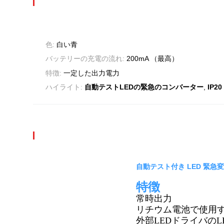
色:
白い青
バッテリーの充電の流れ:
200mA （最高）
特徴:
一定した出力電力
,
ハイライト:
自動テストLEDの緊急のコンバーター
IP
自動テスト付き LED 緊急変
特徴
常時出力
リチウム電池で使用
外部LEDドライバのL