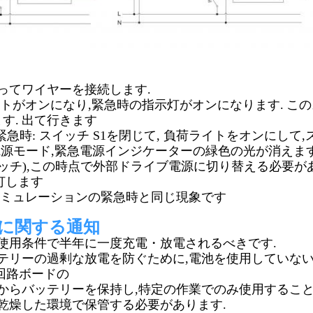
ってワイヤーを接続します.
イトがオンになり,緊急時の指示灯がオンになります.
この
す.
出て行きます
 緊急時: スイッチ S1を閉じて, 負荷ライトをオンにして,
源モード,緊急電源インジケーターの緑色の光が消えま
イッチ),この時点で外部ドライブ電源に切り替える必要が
灯します
シミュレーションの緊急時と同じ現象です
に関する通知
使用条件で半年に一度充電・放電されるべきです.
テリーの過剰な放電を防ぐために,電池を使用していな
回路ボードの
からバッテリーを保持し,特定の作業でのみ使用すること
乾燥した環境で保管する必要があります.