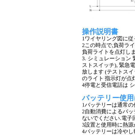
操作説明書
1ワイヤリング図に従
2この時点で,負荷ラ
負荷ライトを点灯しま
3. シミュレーション
ストスイッチ),
緊急電
放します
(テストス
のライト
指示灯が点
4停電と受信電話は 
バッテリー使用
1バッテリーは通常の
2自動消費によるバッ
ないでください.
電子
3設置と使用時に熱源
4バッテリーは冷やし