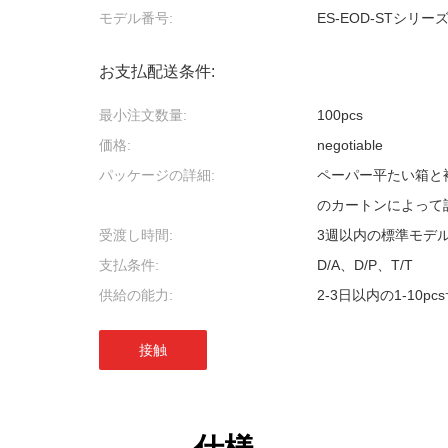
モデル番号:
ES-EOD-STシリー
お支払配送条件:
最小注文数量:
100pcs
価格:
negotiable
パッケージの詳細:
ペーパー平たい箱と
のカートンによって
受渡し時間:
3週以内の標準モデ
支払条件:
D/A、D/P、T/T
供給の能力:
2-3日以内の1-10p
接触