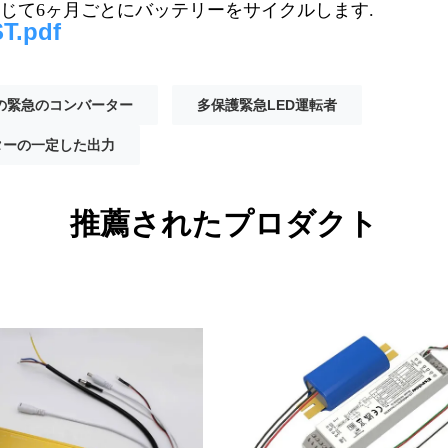
応じて6ヶ月ごとにバッテリーをサイクルします.
T.pdf
EDの緊急のコンバーター
多保護緊急LED運転者
ターの一定した出力
推薦されたプロダクト