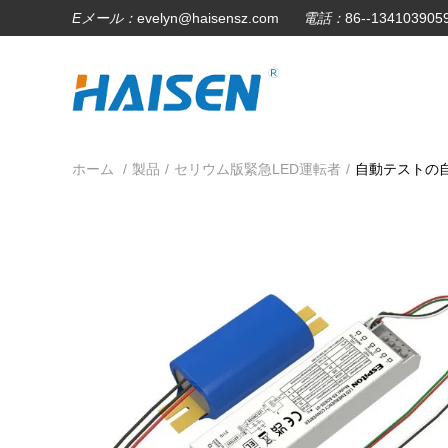
Eメール：
evelyn@haisensz.com
電話：
86--134103905
ホーム
/
製品
/
セリウム版緊急LED運転者
/
自動テストの自